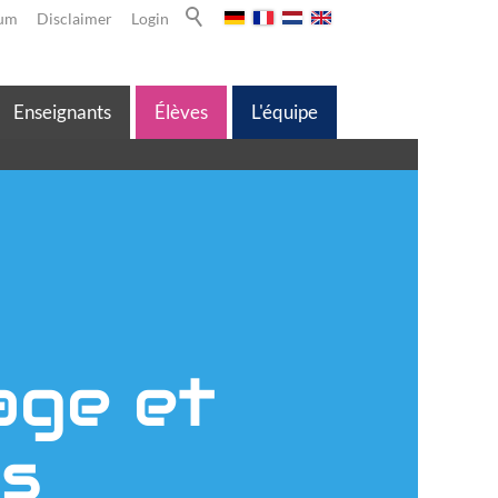
sum
Disclaimer
Login
Enseignants
Élèves
L'équipe
age et
es