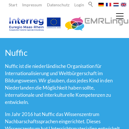
Start
Impressum
Datenschutz
Login
Aktuelles
Nuffic
Nuffic ist die niederländische Organisation für
Über uns
Internationalisierung und Weltbürgerschaft im
Bildungswesen. Wir glauben, dass jedes Kind in den
Lehrende
Niederlanden die Möglichkeit haben sollte,
internationale und interkulturelle Kompetenzen zu
entwickeln.
Lernende
Im Jahr 2016 hat Nuffic das Wissenszentrum
Nachbarschaftssprachen eingerichtet. Dieses
Team
Wissenszentrum hat Unterrichtsmaterialien entwickelt,