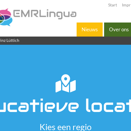
Start
Impr
Nieuws
Over ons
inz Lüttich
catieve loca
Kies een regio