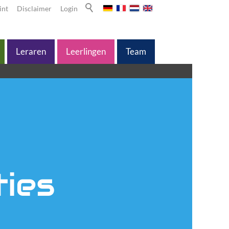
int
Disclaimer
Login
Leraren
Leerlingen
Team
ties