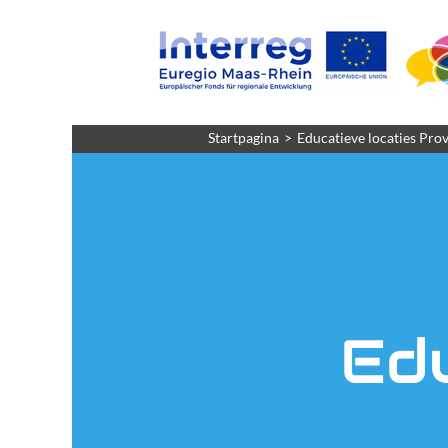
Startpagina
Educatieve locaties Prov
Edu