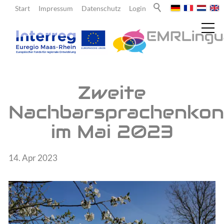
Start
Impressum
Datenschutz
Login
Aktuelles
Zweite
Nachbarsprachenkon
Meldungen
im Mai 2023
Newsletter
Über uns
14. Apr 2023
Lehrende
Lernende