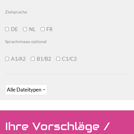
Zielsprache
DE
NL
FR
Sprachniveau optional
A1/A2
B1/B2
C1/C2
Ihre Vorschläge /