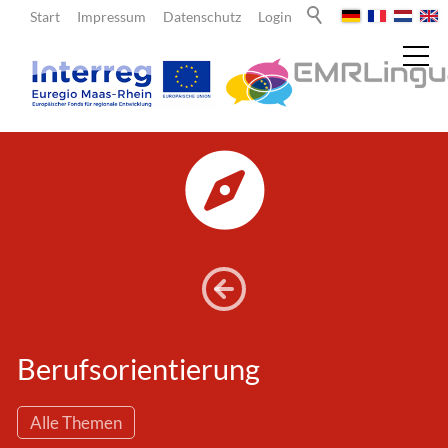
Start
Impressum
Datenschutz
Login
Aktuelles
Über uns
Lehrende
Berufsorientierung
Lernende
Alle Themen
Team