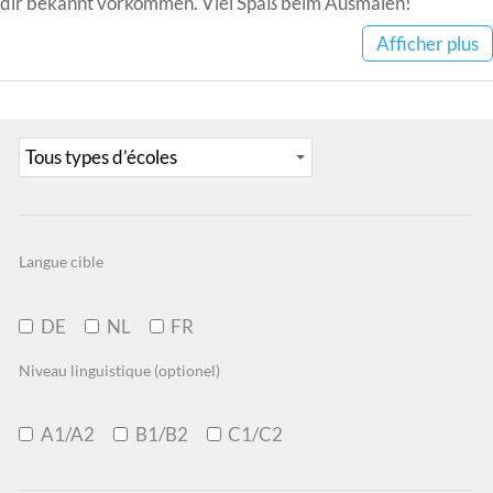
dir bekannt vorkommen. Viel Spaß beim Ausmalen!
Afficher plus
Langue cible
DE
NL
FR
Niveau linguistique (optionel)
A1/A2
B1/B2
C1/C2