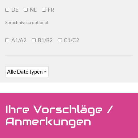
DE
NL
FR
Sprachniveau optional
A1/A2
B1/B2
C1/C2
Ihre Vorschläge /
Anmerkungen