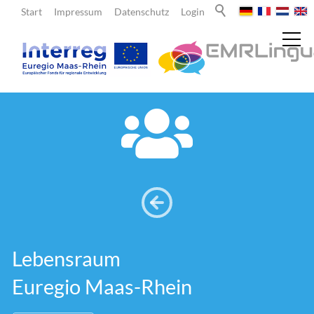
Start
Impressum
Datenschutz
Login
Aktuelles
Über uns
Lehrende
Lebensraum
Lernende
Euregio Maas-Rhein
Team