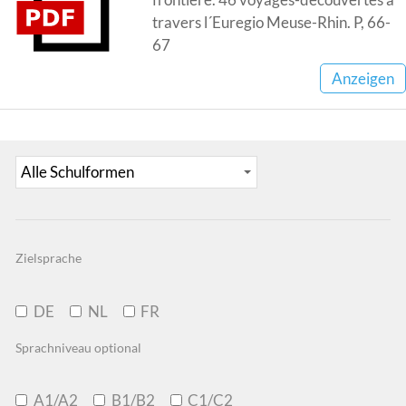
travers l´Euregio Meuse-Rhin. P, 66-
67
Anzeigen
Zielsprache
DE
NL
FR
Sprachniveau optional
A1/A2
B1/B2
C1/C2