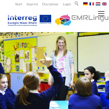
Start
Imprint
Disclaimer
Login
Nieuws
Over ons
Leraren
Aanbod voor leraren
Subsidie
Educatieve locaties & scholennetwerk