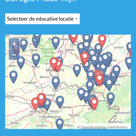
+
−
©
OpenStreetMap
contributors.