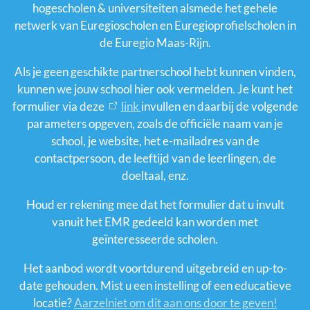
hogescholen & universiteiten alsmede het gehele
Educatieve locaties
netwerk van Euregioscholen en Euregioprofielscholen in
de Euregio Maas-Rijn.
Team
Als je geen geschikte partnerschool hebt kunnen vinden,
kunnen we jouw school hier ook vermelden. Je kunt het
formulier via deze
link
invullen en daarbij de volgende
parameters opgeven, zoals de officiële naam van je
school, je website, het e-mailadres van de
contactpersoon, de leeftijd van de leerlingen, de
doeltaal, enz.
Houd er rekening mee dat het formulier dat u invult
vanuit het EMR gedeeld kan worden met
geïnteresseerde scholen.
Het aanbod wordt voortdurend uitgebreid en up-to-
date gehouden. Mist u een instelling of een educatieve
locatie?
Aarzelniet om dit aan ons door te geven!