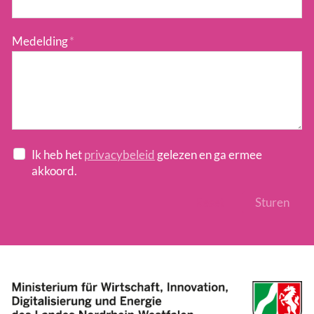
Medelding
*
Ik heb het
privacybeleid
gelezen en ga ermee
akkoord.
Reset
Sturen