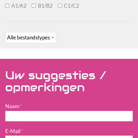
A1/A2
B1/B2
C1/C2
Uw suggesties /
opmerkingen
Naam
*
E-Mail
*