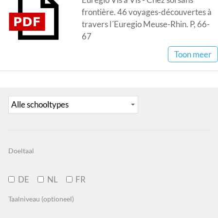
frontière. 46 voyages-découvertes à
travers l´Euregio Meuse-Rhin. P, 66-
67
Toon meer
Doeltaal
DE
NL
FR
Taalniveau (optioneel)