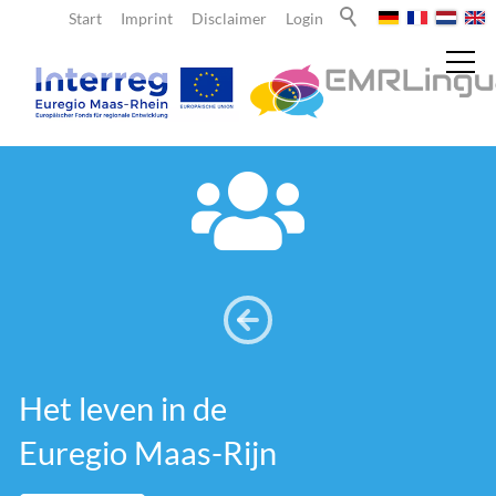
Start
Imprint
Disclaimer
Login
Nieuws
Over ons
Leraren
Het leven in de
Leerlingen
Euregio Maas-Rijn
Team