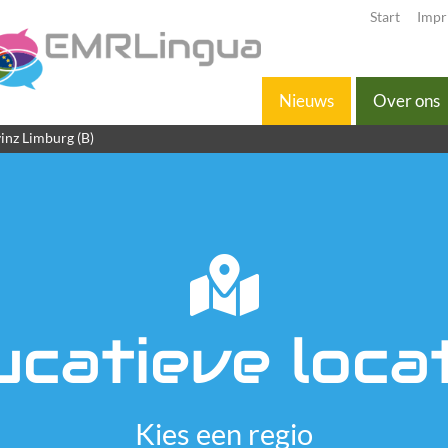
Start
Impr
Nieuws
Over ons
inz Limburg (B)
catieve loca
Kies een regio