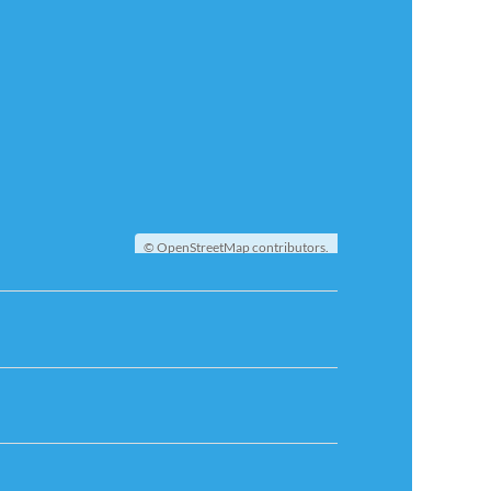
©
OpenStreetMap
contributors.