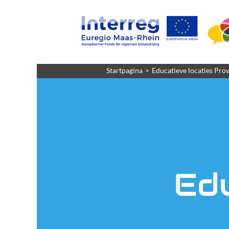
Startpagina
Educatieve locaties Prov
Edu