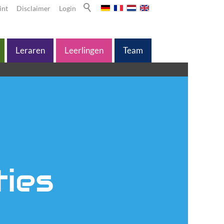
int
Disclaimer
Login
Leraren
Leerlingen
Team
ties